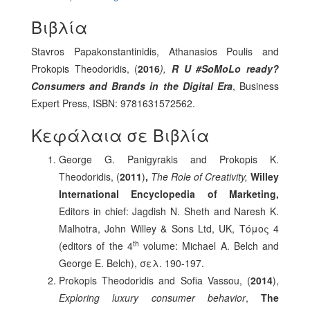
Βιβλία
Stavros Papakonstantinidis, Athanasios Poulis and
Prokopis Theodoridis, (
2016
),
R U #SoMoLo ready?
Consumers and Brands in the Digital Era
, Business
Expert Press, ISBN: 9781631572562.
Κεφάλαια σε Βιβλία
George G. Panigyrakis and Prokopis K.
Theodoridis, (
2011
)
,
The Role of Creativity,
Willey
International Encyclopedia of Marketing,
Εditors in chief: Jagdish N. Sheth and Naresh K.
Malhotra, John Willey & Sons Ltd, UK, Τόμος 4
th
(editors of the 4
volume: Michael A. Belch and
George E. Belch), σελ. 190-197.
Prokopis Theodoridis and Sofia Vassou, (
2014
),
Exploring luxury consumer behavior
,
The