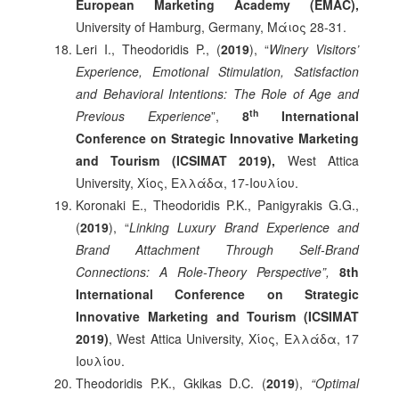
European Marketing Academy (EMAC),
University of Hamburg, Germany, Μάιος 28-31.
Leri I., Theodoridis P., (
2019
), “
Winery Visitors’
Experience, Emotional Stimulation, Satisfaction
and Behavioral Intentions: The Role of Age and
th
Previous Experience
”,
8
International
Conference on Strategic Innovative Marketing
and Tourism (ICSIMAT 2019),
West Attica
University, Χίος, Ελλάδα, 17-Ιουλίου.
Koronaki E., Theodoridis P.K., Panigyrakis G.G.,
(
2019
), “
Linking Luxury Brand Experience and
Brand Attachment Through Self-Brand
Connections: A Role-Theory Perspective”,
8th
International Conference on Strategic
Innovative Marketing and Tourism (ICSIMAT
2019)
, West Attica University, Χίος, Ελλάδα, 17
Ιουλίου.
Theodoridis P.K., Gkikas D.C. (
2019
),
“Optimal