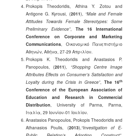
Prokopis Theodoridis, Athina Y. Zotou and
Antigone G. Kyrousi, (
2011
),
“Male and Female
Attitudes Towards Female Stereotypes: Some
Preliminary Evidence”
,
The 16 International
Conference on Corporate and Marketing
Communications
, Οικονομικό Πανεπιστήμιο
Αθηνών, Αθήνα, 27-29 Απριλίου.
Prokopis K. Theodoridis and Anastasios P.
Panopoulos, (
2011
),
“Shopping Centre Image
Attributes Effects on Consumer’s Satisfaction and
th
Loyalty during the Crisis in Greece”
,
The 16
Conference of the European Association of
Education and Research in Commercial
Distribution
, University of Parma, Parma,
Ιταλία, 29 Ιουνίου-01 Ιουλίου.
Anastasios Panopoulos, Prokopis Theodoridis and
Athanasios Poulis, (
2013
),
“Investigation of E-
Public Relation’s Adoption Construct”
,