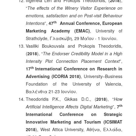
Ifigeneia Leri and Prokopis Theodoridis, (
2018
),
“
The effects of the Winery Visitor Experience on
emotions, satisfaction and on Post-visit Behaviour
th
Intentions
”,
47
Annual Conference, European
Marketing Academy (EMAC)
, University of
Strathclyde, Γλασκώβη, 29 Μαΐου - 1 Ιουνίου.
Vasiliki Boukouvala and Prokopis Theodoridis,
(
2018
), “
The Endorser Credibility Model in a High
Intensity Plot Connection Placement Context
”,
th
17
International Conference on Research in
Advertising (ICORIA 2018)
, University–Business
Foundation of the University of Valencia,
Βαλένθια 21-23 Ιουνίου.
Theodoridis P.K., Gkikas D.C., (
2018
), “
How
th
Artificial Intelligence Affects Digital Marketing
”,
7
International Conference on Strategic
Innovative Marketing and Tourism (ICSIMAT
2018
), West Attica University, Αθήνα, Ελλάδα,