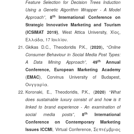
Feature Selection for Decision Trees Induction
Using a Genetic Algorithm Wrapper - A Model
th
Approach”
,
8
International Conference on
Strategic Innovative Marketing and Tourism
(ICSIMAT 2019)
, West Attica University, Χίος,
Ελλάδα, 17 Ιουλίου.
Gkikas D.C., Theodoridis P.K., (
2020
)
,
“
Online
Consumer Behaviour in Social Media Post Types:
th
A Data Mining Approach”,
49
Annual
Conference, European Marketing Academy
(
EMAC
), Corvinus University of Budapest,
Ουγγαρία.
Koronaki, E., Theodoridis, P.Κ., (
2020
) “
What
does sustainable luxury consist of and how is it
linked to brand experience - An examination of
th
social media posts”
,
8
International
Conference on Contemporary Marketing
Issues ICCMI
, Virtual Conference, Σεπτέμβριος