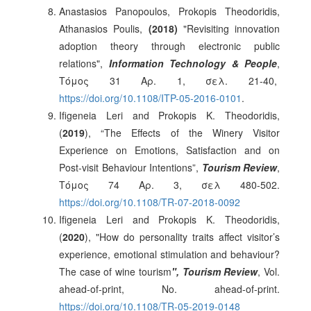
Anastasios Panopoulos, Prokopis Theodoridis,
Athanasios Poulis,
(2018)
"Revisiting innovation
adoption theory through electronic public
relations",
Information Technology & People
,
Τόμος 31 Αρ. 1, σελ. 21-40,
https://doi.org/10.1108/ITP-05-2016-0101
.
Ifigeneia Leri and Prokopis K. Theodoridis,
(
2019
), “The Effects of the Winery Visitor
Experience on Emotions, Satisfaction and on
Post-visit Behaviour Intentions”,
Tourism Review
,
Τόμος 74 Αρ. 3, σελ 480-502.
https://doi.org/10.1108/TR-07-2018-0092
Ifigeneia Leri and Prokopis K. Theodoridis,
(
2020
), "How do personality traits affect visitor’s
experience, emotional stimulation and behaviour?
The case of wine tourism
", Tourism Review
, Vol.
ahead-of-print, No. ahead-of-print.
https://doi.org/10.1108/TR-05-2019-0148