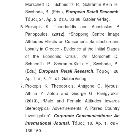
Morschett D., Schnedlitz P., Schramm-Klein H.,
Swoboda, B., (Eds.),
European Retail Research
,
Τόμος 24, Αρ. 2, σελ. 33-68, Gabler Verlag.
Prokopis K. Theodoridis and Anastasios P.
Panopoulos, (
2012),
“Shopping Centre Image
Attributes Effects on Consumer’s Satisfaction and
Loyalty in Greece - Evidence at the Initial Stages
of the Economic Crisis”, σε Morschett D.,
Schnedlitz P., Schramm-Klein H., Swoboda, B.,
(Eds.)
European Retail Research
, Τόμος 26,
Αρ. 1, σελ. 21-41, GablerVerlag.
Prokopis K. Theodoridis, Antigone G. Kyrousi,
Athina Y. Zotou and George G. Panigyrakis,
(
2013
)
,
“Male and Female Attitudes towards
Stereotypical Advertisements: A Paired Country
Investigation”,
Corporate Communications: An
International Journal
, Τόμος 18, Αρ. 1, σελ.
135-160.