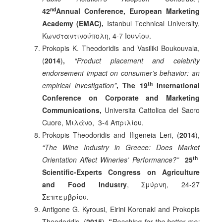
nd
42
Annual Conference
, European Marketing
Academy (EMAC)
,
Istanbul Technical University,
Κωνσταντινούπολη, 4-7 Ιουνίου.
Prokopis K. Theodoridis and Vasiliki Boukouvala,
(
2014
)
,
“Product placement and celebrity
endorsement impact on consumer’s behavior: an
th
empirical investigation”
, The 19
International
Conference on Corporate and Marketing
Communications,
Universita Cattolica del Sacro
Cuore, Μιλάνο, 3-4 Απριλίου.
Prokopis Theodoridis and Ifigeneia Leri, (
2014
),
“The Wine Industry in Greece: Does Market
th
Orientation Affect Wineries’ Performance?”
25
Scientific-Experts Congress on Agriculture
and Food Industry
, Σμύρνη, 24-27
Σεπτεμβρίου.
Antigone G. Kyrousi, Eirini Koronaki and Prokopis
Theodoridis, (
2015
),
“
Reaching for the better me: