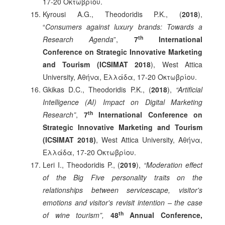
17-20 Οκτωβρίου.
Kyrousi A.G., Theodoridis P.K., (
2018
),
“
Consumers against luxury brands: Towards a
th
Research Agenda
”,
7
International
Conference on Strategic Innovative Marketing
and Tourism (ICSIMAT 2018
), West Attica
University, Αθήνα, Ελλάδα, 17-20 Οκτωβρίου.
Gkikas D.C., Theodoridis P.K., (
2018
),
“Artificial
Intelligence (AI) Impact on Digital Marketing
th
Research”
,
7
International Conference on
Strategic Innovative Marketing and Tourism
(ICSIMAT 2018)
, West Attica University, Αθήνα,
Ελλάδα, 17-20 Οκτωβρίου.
Leri I., Theodoridis P., (
2019
),
“Moderation effect
of the Big Five personality traits on the
relationships between servicescape, visitor's
emotions and visitor's revisit intention – the case
th
of wine tourism”,
48
Annual Conference,